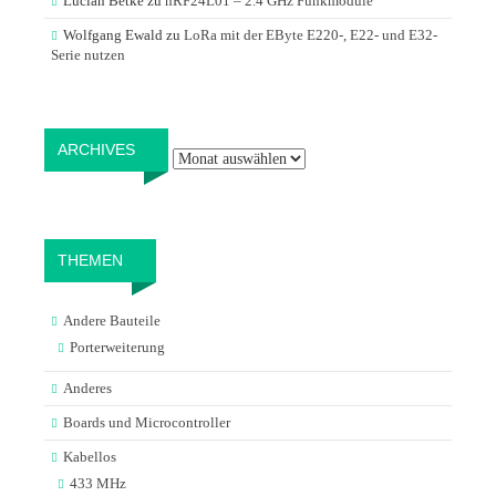
Lucian Betke
zu
nRF24L01 – 2.4 GHz Funkmodule
Wolfgang Ewald
zu
LoRa mit der EByte E220-, E22- und E32-
Serie nutzen
Archives
ARCHIVES
THEMEN
Andere Bauteile
Porterweiterung
Anderes
Boards und Microcontroller
Kabellos
433 MHz