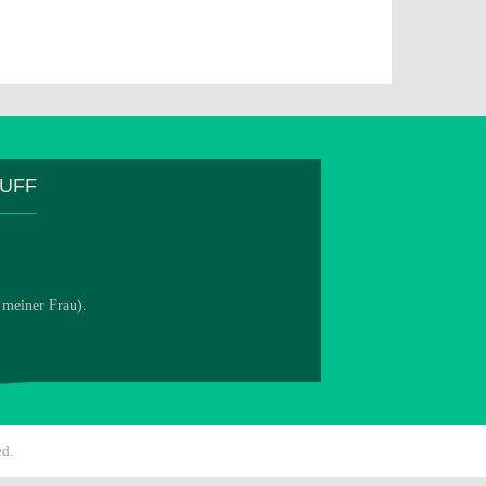
TUFF
 meiner Frau).
ed.