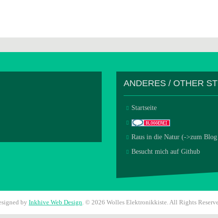
ANDERES / OTHER S
Startseite
Raus in die Natur (->zum Blog
Besucht mich auf Github
esigned by
Inkhive Web Design
.
© 2026 Wolles Elektronikkiste. All Rights Reserv