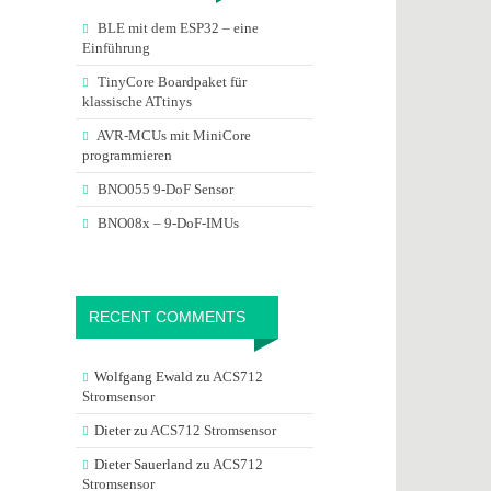
BLE mit dem ESP32 – eine
Einführung
TinyCore Boardpaket für
klassische ATtinys
AVR-MCUs mit MiniCore
programmieren
BNO055 9-DoF Sensor
BNO08x – 9-DoF-IMUs
RECENT COMMENTS
Wolfgang Ewald
zu
ACS712
Stromsensor
Dieter
zu
ACS712 Stromsensor
Dieter Sauerland
zu
ACS712
Stromsensor