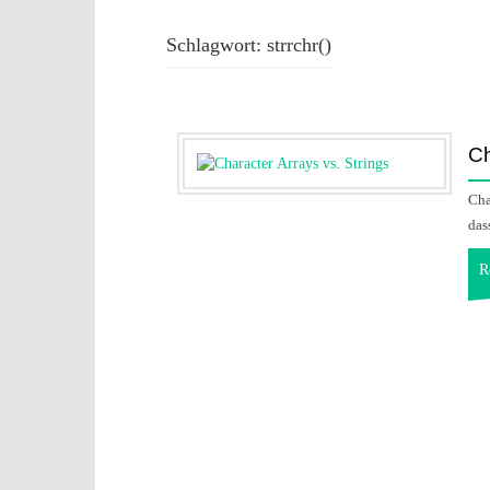
Schlagwort:
strrchr()
Ch
Cha
das
R