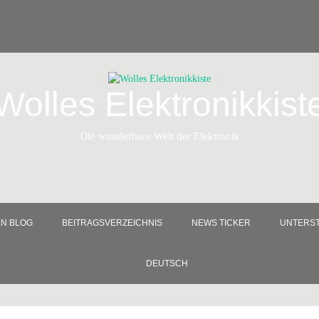
Wolles Elektronikkist
Die wunderbare Welt der Elektronik
EN BLOG
BEITRAGSVERZEICHNIS
NEWS TICKER
UNTERST
DEUTSCH