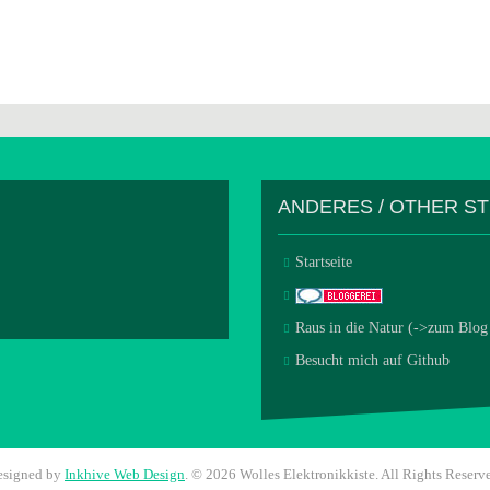
ANDERES / OTHER S
Startseite
Raus in die Natur (->zum Blog
Besucht mich auf Github
esigned by
Inkhive Web Design
.
© 2026 Wolles Elektronikkiste. All Rights Reserv