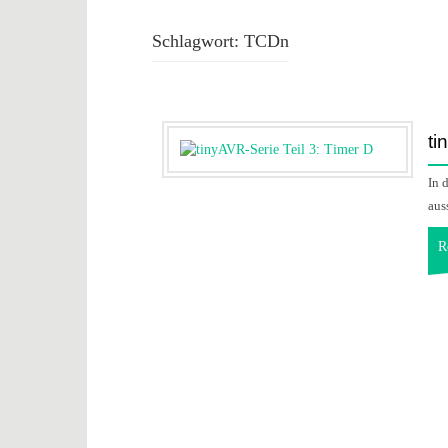
Schlagwort:
TCDn
ti
In 
aus
R