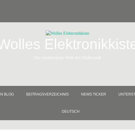
Wolles Elektronikkist
Die wunderbare Welt der Elektronik
EN BLOG
BEITRAGSVERZEICHNIS
NEWS TICKER
UNTERST
DEUTSCH