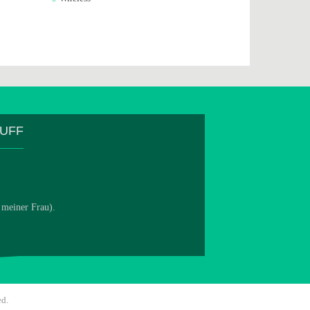
TUFF
 meiner Frau).
ed.