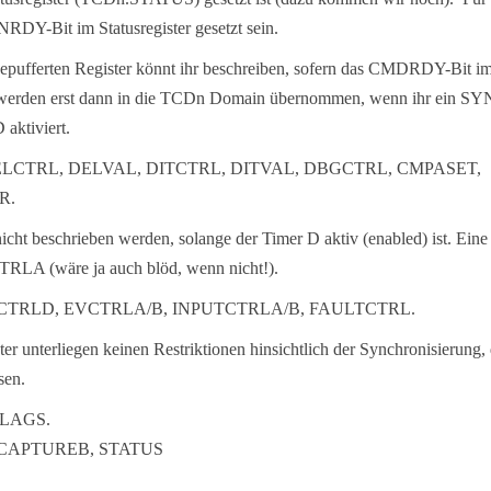
Y-Bit im Statusregister gesetzt sein.
gepufferten Register könnt ihr beschreiben, sofern das CMDRDY-Bit i
ngen werden erst dann in die TCDn Domain übernommen, wenn ihr ein S
aktiviert.
ind: DELCTRL, DELVAL, DITCTRL, DITVAL, DBGCTRL, CMPASET,
R.
icht beschrieben werden, solange der Timer D aktiv (enabled) ist. Eine
LA (wäre ja auch blöd, wenn nicht!).
A bis CTRLD, EVCTRLA/B, INPUTCTRLA/B, FAULTCTRL.
ter unterliegen keinen Restriktionen hinsichtlich der Synchronisierung, 
sen.
FLAGS.
, CAPTUREB, STATUS