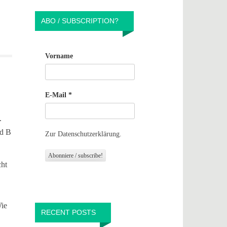
ABO / SUBSCRIPTION?
Vorname
E-Mail
*
.
nd B
Zur Datenschutzerklärung.
cht
Wie
RECENT POSTS