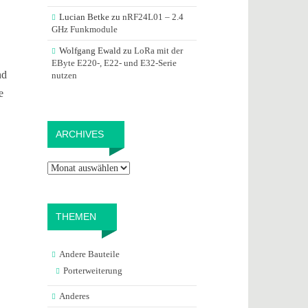
Lucian Betke
zu
nRF24L01 – 2.4
GHz Funkmodule
Wolfgang Ewald
zu
LoRa mit der
EByte E220-, E22- und E32-Serie
nd
nutzen
e
Archives
ARCHIVES
THEMEN
Andere Bauteile
Porterweiterung
Anderes