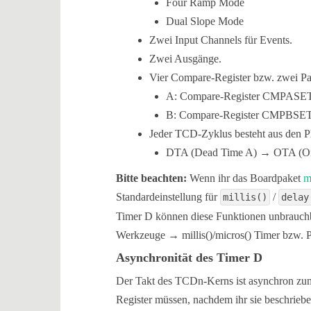
Four Ramp Mode
Dual Slope Mode
Zwei Input Channels für Events.
Zwei Ausgänge.
Vier Compare-Register bzw. zwei Pa
A: Compare-Register CMPAS
B: Compare-Register CMPBS
Jeder TCD-Zyklus besteht aus den P
DTA (Dead Time A) → OTA (O
Bitte beachten:
Wenn ihr das Boardpaket
m
Standardeinstellung für
/
millis()
delay
Timer D können diese Funktionen unbrauchba
Werkzeuge → millis()/micros() Timer bzw.
Asynchronität des Timer D
Der Takt des TCDn-Kerns ist asynchron zum
Register müssen, nachdem ihr sie beschrieben