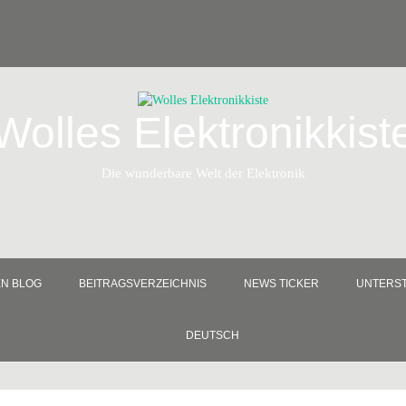
Wolles Elektronikkist
Die wunderbare Welt der Elektronik
EN BLOG
BEITRAGSVERZEICHNIS
NEWS TICKER
UNTERST
DEUTSCH