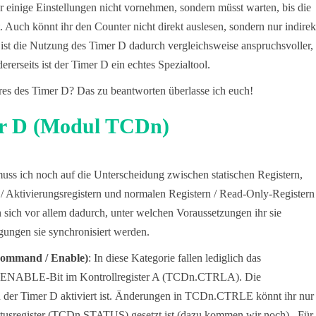
hr einige Einstellungen nicht vornehmen, sondern müsst warten, bis die
 Auch könnt ihr den Counter nicht direkt auslesen, sondern nur indirek
 ist die Nutzung des Timer D dadurch vergleichsweise anspruchsvoller,
erseits ist der Timer D ein echtes Spezialtool.
es des Timer D? Das zu beantworten überlasse ich euch!
mer D (Modul TCDn)
muss ich noch auf die Unterscheidung zwischen statischen Registern,
 / Aktivierungsregistern und normalen Registern / Read-Only-Registern
 sich vor allem dadurch, unter welchen Voraussetzungen ihr sie
ungen sie synchronisiert werden.
Command / Enable)
: In diese Kategorie fallen lediglich das
s ENABLE-Bit im Kontrollregister A (TCDn.CTRLA). Die
rn der Timer D aktiviert ist. Änderungen in TCDn.CTRLE könnt ihr nur
sregister (TCDn.STATUS) gesetzt ist (dazu kommen wir noch). Für