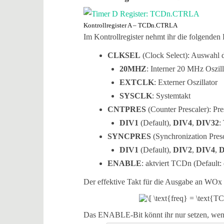
Kontrollregister A – TCDn.CTRLA
Im Kontrollregister nehmt ihr die folgenden 
CLKSEL
(Clock Select): Auswahl 
20MHZ
: Interner 20 MHz Oszill
EXTCLK
: Externer Oszillator
SYSCLK
: Systemtakt
CNTPRES
(Counter Prescaler): Pre
DIV1
(Default),
DIV4
,
DIV32
:
SYNCPRES
(Synchronization Presc
DIV1
(Default),
DIV2
,
DIV4
,
D
ENABLE
: aktviert TCDn (Default: 
Der effektive Takt für die Ausgabe an WOx 
Das ENABLE-Bit könnt ihr nur setzen, wenn d