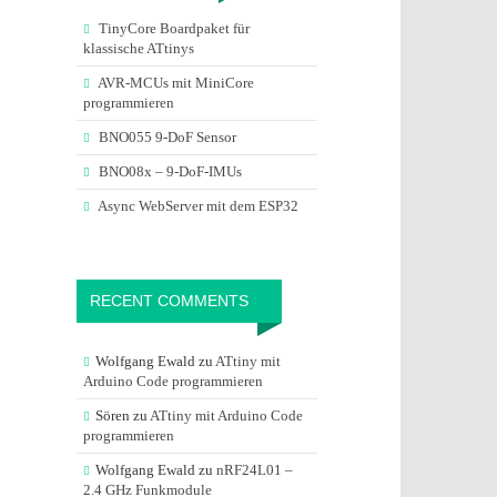
TinyCore Boardpaket für
klassische ATtinys
AVR-MCUs mit MiniCore
programmieren
BNO055 9-DoF Sensor
BNO08x – 9-DoF-IMUs
Async WebServer mit dem ESP32
RECENT COMMENTS
Wolfgang Ewald
zu
ATtiny mit
Arduino Code programmieren
Sören
zu
ATtiny mit Arduino Code
programmieren
Wolfgang Ewald
zu
nRF24L01 –
2.4 GHz Funkmodule