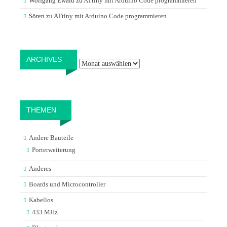
Wolfgang Ewald
zu
ATtiny mit Arduino Code programmieren
Sören
zu
ATtiny mit Arduino Code programmieren
Archives
ARCHIVES
THEMEN
Andere Bauteile
Porterweiterung
Anderes
Boards und Microcontroller
Kabellos
433 MHz