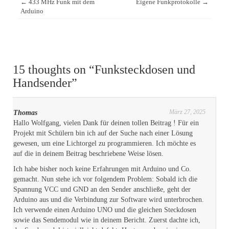
←
433 MHz Funk mit dem
Eigene Funkprotokolle
→
navigation
Arduino
15 thoughts on “
Funksteckdosen und
Handsender
”
März 27, 2025
Thomas
Hallo Wolfgang, vielen Dank für deinen tollen Beitrag ! Für ein
Projekt mit Schülern bin ich auf der Suche nach einer Lösung
gewesen, um eine Lichtorgel zu programmieren. Ich möchte es
auf die in deinem Beitrag beschriebene Weise lösen.
Ich habe bisher noch keine Erfahrungen mit Arduino und Co.
gemacht. Nun stehe ich vor folgendem Problem: Sobald ich die
Spannung VCC und GND an den Sender anschließe, geht der
Arduino aus und die Verbindung zur Software wird unterbrochen.
Ich verwende einen Arduino UNO und die gleichen Steckdosen
sowie das Sendemodul wie in deinem Bericht. Zuerst dachte ich,