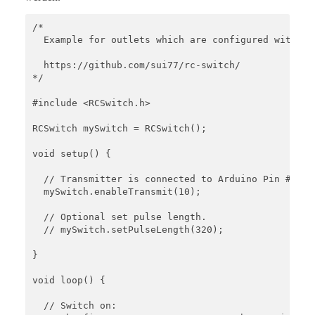
/*

  Example for outlets which are configured with a 
  https://github.com/sui77/rc-switch/

*/

#include <RCSwitch.h>

RCSwitch mySwitch = RCSwitch();

void setup() {

  // Transmitter is connected to Arduino Pin #10  

  mySwitch.enableTransmit(10);

  // Optional set pulse length.

  // mySwitch.setPulseLength(320);

}

void loop() {

  // Switch on:
