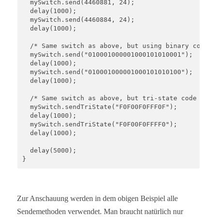
  mySwitch.send(4460881, 24);

  delay(1000);  

  mySwitch.send(4460884, 24);

  delay(1000);  

  /* Same switch as above, but using binary code */
  mySwitch.send("010001000001000101010001");

  delay(1000);  

  mySwitch.send("010001000001000101010100");

  delay(1000);

  /* Same switch as above, but tri-state code */ 

  mySwitch.sendTriState("F0F00F0FFF0F");

  delay(1000);  

  mySwitch.sendTriState("F0F00F0FFFF0");

  delay(1000);

  delay(5000);

}
Zur Anschauung werden in dem obigen Beispiel alle
Sendemethoden verwendet. Man braucht natürlich nur