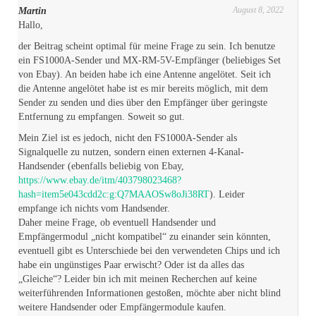
August 8, 2022
Martin
Hallo,
der Beitrag scheint optimal für meine Frage zu sein. Ich benutze
ein FS1000A-Sender und MX-RM-5V-Empfänger (beliebiges Set
von Ebay). An beiden habe ich eine Antenne angelötet. Seit ich
die Antenne angelötet habe ist es mir bereits möglich, mit dem
Sender zu senden und dies über den Empfänger über geringste
Entfernung zu empfangen. Soweit so gut.
Mein Ziel ist es jedoch, nicht den FS1000A-Sender als
Signalquelle zu nutzen, sondern einen externen 4-Kanal-
Handsender (ebenfalls beliebig von Ebay,
https://www.ebay.de/itm/403798023468?
hash=item5e043cdd2c:g:Q7MAAOSw8oJi38RT
). Leider
empfange ich nichts vom Handsender.
Daher meine Frage, ob eventuell Handsender und
Empfängermodul „nicht kompatibel“ zu einander sein könnten,
eventuell gibt es Unterschiede bei den verwendeten Chips und ich
habe ein ungünstiges Paar erwischt? Oder ist da alles das
„Gleiche“? Leider bin ich mit meinen Recherchen auf keine
weiterführenden Informationen gestoßen, möchte aber nicht blind
weitere Handsender oder Empfängermodule kaufen.