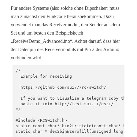
Für andere Systeme (also solche ohne Dipschalter) muss
man zunächst den Funkcode herausbekommen. Dazu
verwendet man das Receivermodul, den Sender aus dem
Set und am besten den Beispielsketch
„ReceiveDemo_Advanced.ino“. Achtet darauf, dass hier
der Datenpin des Receivermoduls mit Pin 2 des Arduino
verbunden wird.
/*

  Example for receiving

  https://github.com/sui77/rc-switch/

  If you want to visualize a telegram copy the raw
  paste it into http://test.sui.li/oszi/

*/

#include <RCSwitch.h>

static const char* bin2tristate(const char* bin);

static char * dec2binWzerofill(unsigned long Dec, 