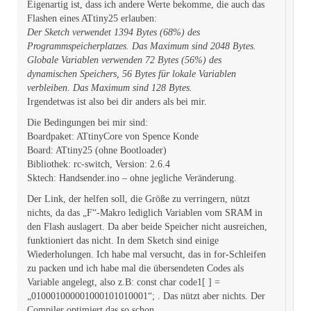
Eigenartig ist, dass ich andere Werte bekomme, die auch das
Flashen eines ATtiny25 erlauben:
Der Sketch verwendet 1394 Bytes (68%) des
Programmspeicherplatzes. Das Maximum sind 2048 Bytes.
Globale Variablen verwenden 72 Bytes (56%) des
dynamischen Speichers, 56 Bytes für lokale Variablen
verbleiben. Das Maximum sind 128 Bytes.
Irgendetwas ist also bei dir anders als bei mir.
Die Bedingungen bei mir sind:
Boardpaket: ATtinyCore von Spence Konde
Board: ATtiny25 (ohne Bootloader)
Bibliothek: rc-switch, Version: 2.6.4
Sktech: Handsender.ino – ohne jegliche Veränderung.
Der Link, der helfen soll, die Größe zu verringern, nützt
nichts, da das „F“-Makro lediglich Variablen vom SRAM in
den Flash auslagert. Da aber beide Speicher nicht ausreichen,
funktioniert das nicht. In dem Sketch sind einige
Wiederholungen. Ich habe mal versucht, das in for-Schleifen
zu packen und ich habe mal die übersendeten Codes als
Variable angelegt, also z.B: const char code1[ ] =
„010001000001000101010001“; . Das nützt aber nichts. Der
Compiler optimiert das so schon.