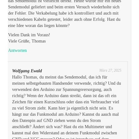
das Sendemodul ist vielleicht defekt. Heute wurde mir ein neues
Sendemodul geliefert und beim ersten Versuch wiederholte sich
der Fehler. Die Verkabelung habe ich kontrolliert und auch mit
verschiedenen Kabeln getestet, leider auch ohne Erfolg. Hast du
eine Idee woran das liegen könnte?
Vielen Dank im Voraus!
Viele Grüße, Thomas
Antworten
März 27, 2025
Wolfgang Ewald
Hallo Thomas, du meinst das Sendemodul, das ich für
meinen selbstgebauten Handsender verwende, richtig? Und du
verwendest den Arduino zur Spannungsversorgung, auch
richtig? Wenn der Arduino dann streikt, dann ist das oft ein
Zeichen für einen Kurzschluss oder dass ein Verbraucher viel
zu viel Strom zieht. Kann hier ja eigentlich nicht sein. Es
hängt nur das Funkmodul am Arduino? Kannst du aauch mal
den Datenpin auf GND ziehen wenn du den Strom
anschließt? Ändert sich was? Hast du ein Multimeter und
kannst mal den Widerstand an deinem Funkmodul zwischen