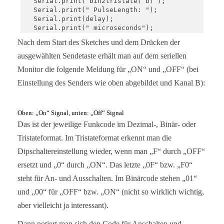
  Serial.print( bin2tristate( b) );

  Serial.print(" PulseLength: ");

  Serial.print(delay);

  Serial.print(" microseconds");

  Serial.print(" Protocol: ");

Nach dem Start des Sketches und dem Drücken der
  Serial.println(protocol);

ausgewählten Sendetaste erhält man auf dem seriellen
  Serial.print("Raw data: ");

Monitor die folgende Meldung für „ON“ und „OFF“ (bei
  for (unsigned int i=0; i<= length*2; i++) {

    Serial.print(raw[i]);

Einstellung des Senders wie oben abgebildet und Kanal B):
    Serial.print(",");

  }

  Serial.println();

Oben: „On“ Signal, unten: „Off“ Signal
  Serial.println();

Das ist der jeweilige Funkcode im Dezimal-, Binär- oder
}

Tristateformat. Im Tristateformat erkennt man die
static const char* bin2tristate(const char* bin) {
Dipschaltereinstellung wieder, wenn man „F“ durch „OFF“
  static char returnValue[50];

  int pos = 0;

ersetzt und „0“ durch „ON“. Das letzte „0F“ bzw. „F0“
  int pos2 = 0;

steht für An- und Ausschalten. Im Binärcode stehen „01“
  while (bin[pos]!='\0' && bin[pos+1]!='\0') {

    if (bin[pos]=='0' && bin[pos+1]=='0') {

und „00“ für „OFF“ bzw. „ON“ (nicht so wirklich wichtig,
      returnValue[pos2] = '0';

aber vielleicht ja interessant).
    } else if (bin[pos]=='1' && bin[pos+1]=='1') {
      returnValue[pos2] = '1';

Dann notiert man sich den Code für Anschalten und