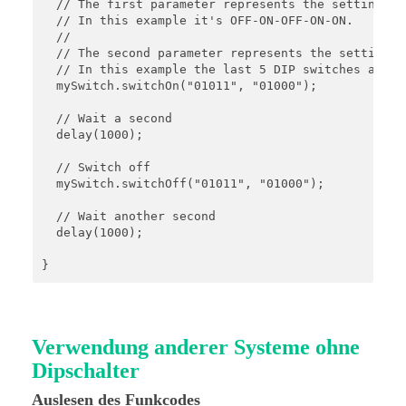
  // The first parameter represents the setting of
  // In this example it's OFF-ON-OFF-ON-ON.

  // 

  // The second parameter represents the setting o
  // In this example the last 5 DIP switches are O
  mySwitch.switchOn("01011", "01000");

  // Wait a second

  delay(1000);

  // Switch off

  mySwitch.switchOff("01011", "01000");

  // Wait another second

  delay(1000);

}
Verwendung anderer Systeme ohne
Dipschalter
Auslesen des Funkcodes