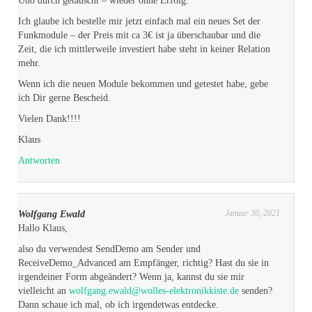
Uno durch getauscht – wieder ohne Erfolg.
Ich glaube ich bestelle mir jetzt einfach mal ein neues Set der
Funkmodule – der Preis mit ca 3€ ist ja überschaubar und die
Zeit, die ich mittlerweile investiert habe steht in keiner Relation
mehr.
Wenn ich die neuen Module bekommen und getestet habe, gebe
ich Dir gerne Bescheid.
Vielen Dank!!!!
Klaus
Antworten
Januar 30, 2021
Wolfgang Ewald
Hallo Klaus,
also du verwendest SendDemo am Sender und
ReceiveDemo_Advanced am Empfänger, richtig? Hast du sie in
irgendeiner Form abgeändert? Wenn ja, kannst du sie mir
vielleicht an
wolfgang.ewald@wolles-elektronikkiste.de
senden?
Dann schaue ich mal, ob ich irgendetwas entdecke.