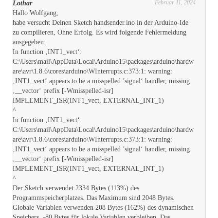
Februar 11, 2024
Lothar
Hallo Wolfgang,
habe versucht Deinen Sketch handsender.ino in der Arduino-Ide
zu compilieren, Ohne Erfolg. Es wird folgende Fehlermeldung
ausgegeben:
In function ‚INT1_vect‘:
C:\Users\mail\AppData\Local\Arduino15\packages\arduino\hardw
are\avr\1.8.6\cores\arduino\WInterrupts.c:373:1: warning:
‚INT1_vect‘ appears to be a misspelled ’signal‘ handler, missing
‚__vector‘ prefix [-Wmisspelled-isr]
IMPLEMENT_ISR(INT1_vect, EXTERNAL_INT_1)
^
In function ‚INT1_vect‘:
C:\Users\mail\AppData\Local\Arduino15\packages\arduino\hardw
are\avr\1.8.6\cores\arduino\WInterrupts.c:373:1: warning:
‚INT1_vect‘ appears to be a misspelled ’signal‘ handler, missing
‚__vector‘ prefix [-Wmisspelled-isr]
IMPLEMENT_ISR(INT1_vect, EXTERNAL_INT_1)
^
Der Sketch verwendet 2334 Bytes (113%) des
Programmspeicherplatzes. Das Maximum sind 2048 Bytes.
Globale Variablen verwenden 208 Bytes (162%) des dynamischen
Speichers, -80 Bytes für lokale Variablen verbleiben. Das