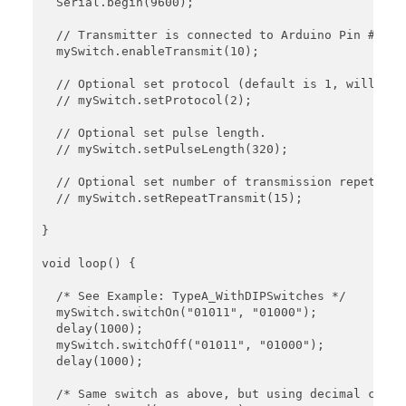
  Serial.begin(9600);

      bin[j] = '0';

    }

  // Transmitter is connected to Arduino Pin #10  

  }

  mySwitch.enableTransmit(10);

  bin[bitLength] = '\0';

  // Optional set protocol (default is 1, will wor
  return bin;

  // mySwitch.setProtocol(2);

}
  // Optional set pulse length.

  // mySwitch.setPulseLength(320);

  // Optional set number of transmission repetition
  // mySwitch.setRepeatTransmit(15);

}

void loop() {

  /* See Example: TypeA_WithDIPSwitches */

  mySwitch.switchOn("01011", "01000");

  delay(1000);

  mySwitch.switchOff("01011", "01000");

  delay(1000);

  /* Same switch as above, but using decimal code *