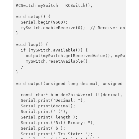
RCSwitch mySwitch = RCSwitch();

void setup() {

  Serial.begin(9600);

  mySwitch.enableReceive(0);  // Receiver on inter
}

void loop() {

  if (mySwitch.available()) {

    output(mySwitch.getReceivedValue(), mySwitch.
    mySwitch.resetAvailable();

  }

}

void output(unsigned long decimal, unsigned int le
  const char* b = dec2binWzerofill(decimal, length
  Serial.print("Decimal: ");

  Serial.print(decimal);

  Serial.print(" (");

  Serial.print( length );

  Serial.print("Bit) Binary: ");

  Serial.print( b );

  Serial.print(" Tri-State: ");
