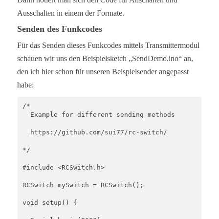
    } else if (bin[pos]=='0' && bin[pos+1]=='1') {
      returnValue[pos2] = 'F';

Ausschalten in einem der Formate.
    } else {

Senden des Funkcodes
      return "not applicable";

    }

Für das Senden dieses Funkcodes mittels Transmittermodul
    pos = pos+2;

    pos2++;

schauen wir uns den Beispielsketch „SendDemo.ino“ an,
  }

den ich hier schon für unseren Beispielsender angepasst
  returnValue[pos2] = '\0';

  return returnValue;

habe:
}

/*

static char * dec2binWzerofill(unsigned long Dec, 
  Example for different sending methods

  static char bin[64]; 

  unsigned int i=0;

  https://github.com/sui77/rc-switch/

  while (Dec > 0) {

*/

    bin[32+i++] = ((Dec & 1) > 0) ? '1' : '0';

    Dec = Dec >> 1;

#include <RCSwitch.h>

  }

RCSwitch mySwitch = RCSwitch();

  for (unsigned int j = 0; j< bitLength; j++) {

    if (j >= bitLength - i) {

void setup() {

      bin[j] = bin[ 31 + i - (j - (bitLength - i))
    } else {
