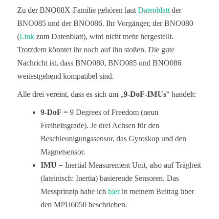
Zu der BNO08X-Familie gehören laut
Datenblatt
der
BNO085 und der BNO086. Ihr Vorgänger, der BNO080
(
Link
zum Datenblatt), wird nicht mehr hergestellt.
Trotzdem könntet ihr noch auf ihn stoßen. Die gute
Nachricht ist, dass BNO080, BNO085 und BNO086
weitestgehend kompatibel sind.
Alle drei vereint, dass es sich um „
9-DoF-IMUs
“ handelt:
9-DoF
= 9 Degrees of Freedom (neun
Freiheitsgrade). Je drei Achsen für den
Beschleunigungssensor, das Gyroskop und den
Magnetsensor.
IMU
= Inertial Measurement Unit, also auf Trägheit
(lateinisch: Inertia) basierende Sensoren. Das
Messprinzip habe ich
hier
in meinem Beitrag über
den MPU6050 beschrieben.