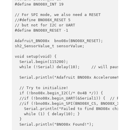
#define BNO08X_INT 19

  // Wire.setClock(400000); //Increase I2C data ra
// For SPI mode, we also need a RESET 

  setReports();

//#define BNO08X_RESET 5

// but not for I2C or UART

  Serial.println("Reading events");

#define BNO08X_RESET -1

  delay(100);

}

Adafruit_BNO08x  bno08x(BNO08X_RESET);

sh2_SensorValue_t sensorValue;

// Here is where you define the sensor outputs you
void setReports(void) {

void setup(void) {

  Serial.println("Setting desired reports");

  Serial.begin(115200);

  if (myIMU.enableAccelerometer() == true) {

  while (!Serial) delay(10);     // will pause Zer
    Serial.println(F("Accelerometer enabled"));

    Serial.println(F("Output in form x, y, z, in m
  Serial.println("Adafruit BNO08x Accelerometer te
  } else {

    Serial.println("Could not enable accelerometer
  // Try to initialize!

  }

  if (!bno08x.begin_I2C(/* 0x4B */)) {

}

  //if (!bno08x.begin_UART(&Serial1)) {  // Requir
  //if (!bno08x.begin_SPI(BNO08X_CS, BNO08X_INT)) 
void loop() {

    Serial.println("Failed to find BNO08x chip");

  delay(10);

    while (1) { delay(10); }

  }

  if (myIMU.wasReset()) {

  Serial.println("BNO08x Found!");

    Serial.print("sensor was reset ");
