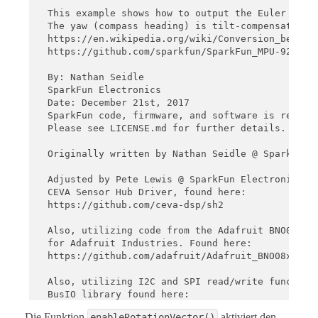
  This example shows how to output the Euler angle
  The yaw (compass heading) is tilt-compensated, w
  https://en.wikipedia.org/wiki/Conversion_between
  https://github.com/sparkfun/SparkFun_MPU-9250-DM
  By: Nathan Seidle

  SparkFun Electronics

  Date: December 21st, 2017

  SparkFun code, firmware, and software is release
  Please see LICENSE.md for further details.

  Originally written by Nathan Seidle @ SparkFun E
  Adjusted by Pete Lewis @ SparkFun Electronics, J
  CEVA Sensor Hub Driver, found here:

  https://github.com/ceva-dsp/sh2

  Also, utilizing code from the Adafruit BNO08x Ar
  for Adafruit Industries. Found here:

  https://github.com/adafruit/Adafruit_BNO08x

  Also, utilizing I2C and SPI read/write functions
  BusIO library found here:

  https://github.com/adafruit/Adafruit_BusIO

Die Funktion
aktiviert den
enableRotationVector()