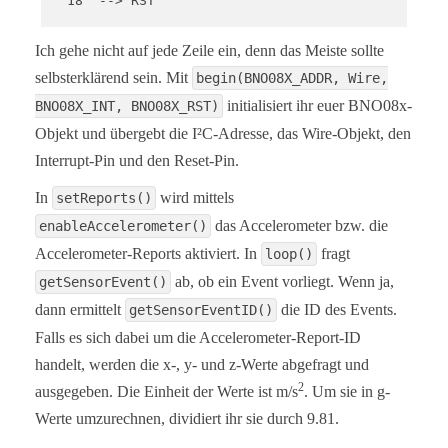
  18  --> RST

  BNO08x "mode" jumpers set for I2C (default):

Ich gehe nicht auf jede Zeile ein, denn das Meiste sollte
  PSO: Open

  PS1: Open

selbsterklärend sein. Mit
begin(BNO08X_ADDR, Wire,
⁣⁣ initialisiert ihr euer BNO08x-
BNO08X_INT, BNO08X_RST)
  Serial.print it out at 115200 baud to serial mon
Objekt und übergebt die I²C-Adresse, das Wire-Objekt, den
  Feel like supporting our work? Buy a board from 
Interrupt-Pin und den Reset-Pin.
  https://www.sparkfun.com/products/22857

*/

In
wird mittels
setReports()
#include <Wire.h>

das Accelerometer bzw. die
enableAccelerometer()
Accelerometer-Reports aktiviert. In
#include "SparkFun_BNO08x_Arduino_Library.h" // CT
fragt
loop()
BNO08x myIMU;

ab, ob ein Event vorliegt. Wenn ja,
getSensorEvent()
// For the most reliable interaction with the SHTP
dann ermittelt
die ID des Events.
getSensorEventID()
// to use hardware reset control, and to monitor t
Falls es sich dabei um die Accelerometer-Report-ID
// The H_INT pin will go low when its okay to talk
// Note, these can be other GPIO if you like.

handelt, werden die x-, y- und z-Werte abgefragt und
// Define as -1 to disable these features.

2
ausgegeben. Die Einheit der Werte ist m/s
. Um sie in g-
#define BNO08X_INT  19

//#define BNO08X_INT  -1

Werte umzurechnen, dividiert ihr sie durch 9.81.
#define BNO08X_RST  18
