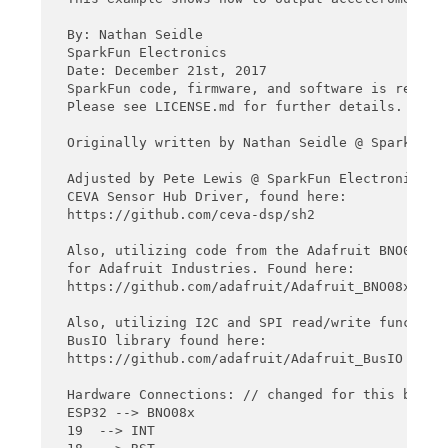
  By: Nathan Seidle

  SparkFun Electronics

  Date: December 21st, 2017

  SparkFun code, firmware, and software is release
  Please see LICENSE.md for further details.

  Originally written by Nathan Seidle @ SparkFun E
  Adjusted by Pete Lewis @ SparkFun Electronics, J
  CEVA Sensor Hub Driver, found here:

  https://github.com/ceva-dsp/sh2

  Also, utilizing code from the Adafruit BNO08x Ar
  for Adafruit Industries. Found here:

  https://github.com/adafruit/Adafruit_BNO08x

  Also, utilizing I2C and SPI read/write functions
  BusIO library found here:

  https://github.com/adafruit/Adafruit_BusIO

  Hardware Connections: // changed for this blog p
  ESP32 --> BNO08x

  19  --> INT 
