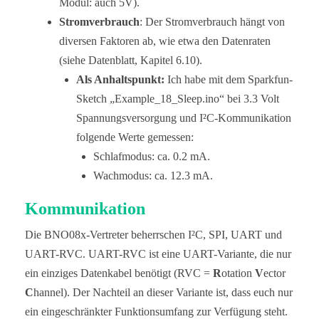
Modul: auch 5V).
Stromverbrauch
: Der Stromverbrauch hängt von
diversen Faktoren ab, wie etwa den Datenraten
(siehe Datenblatt, Kapitel 6.10).
Als Anhaltspunkt:
Ich habe mit dem Sparkfun-
Sketch „Example_18_Sleep.ino“ bei 3.3 Volt
Spannungsversorgung und I²C-Kommunikation
folgende Werte gemessen:
Schlafmodus: ca. 0.2 mA.
Wachmodus: ca. 12.3 mA.
Kommunikation
Die BNO08x-Vertreter beherrschen I²C, SPI, UART und
UART-RVC. UART-RVC ist eine UART-Variante, die nur
ein einziges Datenkabel benötigt (RVC =
R
otation
V
ector
C
hannel). Der Nachteil an dieser Variante ist, dass euch nur
ein eingeschränkter Funktionsumfang zur Verfügung steht.