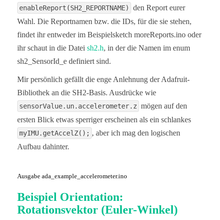
  }

den Report eurer
enableReport(SH2_REPORTNAME)
}

Wahl. Die Reportnamen bzw. die IDs, für die sie stehen,
findet ihr entweder im Beispielsketch moreReports.ino oder
void loop() {

  delay(10);

ihr schaut in die Datei
sh2.h
, in der die Namen im enum
sh2_SensorId_e definiert sind.
  if (bno08x.wasReset()) {

    Serial.print("sensor was reset ");

Mir persönlich gefällt die enge Anlehnung der Adafruit-
    setReports();

  }

Bibliothek an die SH2-Basis. Ausdrücke wie
mögen auf den
sensorValue.un.accelerometer.z
  if (! bno08x.getSensorEvent(&sensorValue)) {

    return;

ersten Blick etwas sperriger erscheinen als ein schlankes
  }

, aber ich mag den logischen
myIMU.getAccelZ();
  switch (sensorValue.sensorId) {

Aufbau dahinter.
    case SH2_ACCELEROMETER:

      Serial.print("Accelerometer - x: ");

Ausgabe ada_example_accelerometer.ino
      Serial.print(sensorValue.un.accelerometer.x)
      Serial.print(" y: ");

Beispiel Orientation:
      Serial.print(sensorValue.un.accelerometer.y)
      Serial.print(" z: ");

Rotationsvektor (Euler-Winkel)
      Serial.println(sensorValue.un.accelerometer.