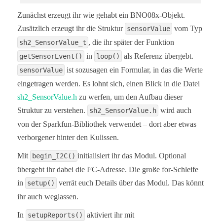
    setReports();

  for (int n = 0; n < bno08x.prodIds.numEntries; n
  }

Zunächst erzeugt ihr wie gehabt ein BNO08x-Objekt.
    Serial.print("Part ");

    Serial.print(bno08x.prodIds.entry[n].swPartNum
Zusätzlich erzeugt ihr die Struktur
vom Typ
sensorValue
  // Has a new event come in on the Sensor Hub Bus
    Serial.print(": Version :");

  if (myIMU.getSensorEvent() == true) {

, die ihr später der Funktion
sh2_SensorValue_t
    Serial.print(bno08x.prodIds.entry[n].swVersion
    Serial.print(".");

in
als Referenz übergebt.
getSensorEvent()
loop()
    // is it the correct sensor data we want?

    Serial.print(bno08x.prodIds.entry[n].swVersion
    if (myIMU.getSensorEventID() == SENSOR_REPORTI
ist sozusagen ein Formular, in das die Werte
sensorValue
    Serial.print(".");

    Serial.print(bno08x.prodIds.entry[n].swVersion
eingetragen werden. Es lohnt sich, einen Blick in die Datei
      float x = myIMU.getAccelX();

    Serial.print(" Build ");

      float y = myIMU.getAccelY();

sh2_SensorValue.h
zu werfen, um den Aufbau dieser
    Serial.println(bno08x.prodIds.entry[n].swBuild
      float z = myIMU.getAccelZ();

  }

Struktur zu verstehen.
wird auch
sh2_SensorValue.h
      Serial.print(x, 2);

von der Sparkfun-Bibliothek verwendet – dort aber etwas
  setReports();

      Serial.print(F(","));

      Serial.print(y, 2);

verborgener hinter den Kulissen.
  Serial.println("Reading events");

      Serial.print(F(","));

  delay(100);

      Serial.print(z, 2);

Mit
⁣initialisiert ihr das Modul. Optional
begin_I2C()
}

übergebt ihr dabei die I²C-Adresse. Die große for-Schleife
      Serial.println();

// Here is where you define the sensor outputs you
    }

in
verrät euch Details über das Modul. Das könnt
setup()
void setReports(void) {

  }

  Serial.println("Setting desired reports");

ihr auch weglassen.
  if (! bno08x.enableReport(SH2_ACCELEROMETER)) {

    Serial.println("Could not enable accelerometer
In
aktiviert ihr mit
setupReports()