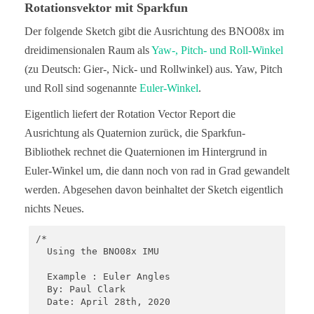
      break;

Rotationsvektor mit Sparkfun
  }

}
Der folgende Sketch gibt die Ausrichtung des BNO08x im
dreidimensionalen Raum als
Yaw-, Pitch- und Roll-Winkel
(zu Deutsch: Gier-, Nick- und Rollwinkel) aus. Yaw, Pitch
und Roll sind sogenannte
Euler-Winkel
.
Eigentlich liefert der Rotation Vector Report die
Ausrichtung als Quaternion zurück, die Sparkfun-
Bibliothek rechnet die Quaternionen im Hintergrund in
Euler-Winkel um, die dann noch von rad in Grad gewandelt
werden. Abgesehen davon beinhaltet der Sketch eigentlich
nichts Neues.
/*

  Using the BNO08x IMU

  Example : Euler Angles

  By: Paul Clark

  Date: April 28th, 2020
