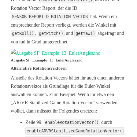
  Hardware Connections:

Rotation Vector Report, der die ID
  IoT RedBoard --> BNO08x

hat. Wenn ein
SENSOR_REPORTID_ROTATION_VECTOR
  QWIIC --> QWIIC

  A4  --> INT

entsprechender Report vorliegt, werden die Winkel mit
  A5  --> RST

,
und
abgefragt und
getRoll()
getPitch()
getYaw()
  BNO08x "mode" jumpers set for I2C (default):

von rad in Grad umgerechnet.
  PSO: OPEN

  PS1: OPEN

Ausgabe SF_Example_13_EulerAngles.ino
  Serial.print it out at 115200 baud to serial mon
Alternative Rotationsvektoren
  Feel like supporting our work? Buy a board from 
Anstelle des Rotation Vectors hättet ihr auch einen anderen
  https://www.sparkfun.com/products/22857

*/

Rotationsvektor als Grundlage für die Euler-Winkel
auswählen können. Zum Beispiel: Wenn ihr etwa den
#include <Wire.h>

„AR/VR Stabilized Game Rotation Vector“ verwenden
#include "SparkFun_BNO08x_Arduino_Library.h"  // C
wolltet, dann müsstet ihr Folgendes ersetzen:
BNO08x myIMU;

// For the most reliable interaction with the SHTP
Zeile 99:
durch
enableRotationVector()
// to use hardware reset control, and to monitor t
enableARVRStabilizedGameRotationVector(t
// The H_INT pin will go low when its okay to talk