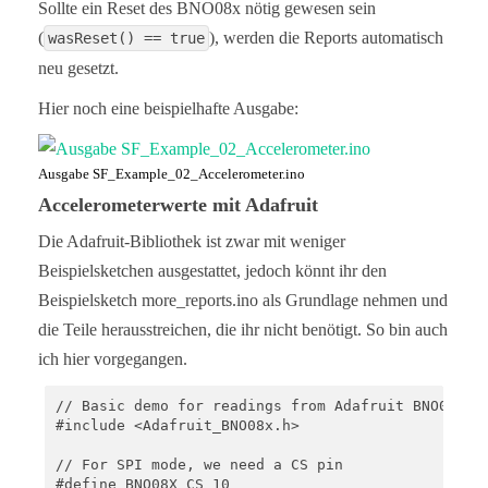
//#define BNO08X_RST  -1

Sollte ein Reset des BNO08x nötig gewesen sein
(
), werden die Reports automatisch
wasReset() == true
#define BNO08X_ADDR 0x4B  // SparkFun BNO08x Break
//#define BNO08X_ADDR 0x4A // Alternate address if
neu gesetzt.
void setup() {

Hier noch eine beispielhafte Ausgabe:
  Serial.begin(115200);

  while(!Serial) delay(10); // Wait for Serial to 
Ausgabe SF_Example_02_Accelerometer.ino
  // Necessary for boards with native USB (like th
  // For a final version of a project that does no
Accelerometerwerte mit Adafruit
  // Comment out this while loop, or it will preve
Die Adafruit-Bibliothek ist zwar mit weniger
  Serial.println();

Beispielsketchen ausgestattet, jedoch könnt ihr den
  Serial.println("BNO08x Read Example");

Beispielsketch more_reports.ino als Grundlage nehmen und
  Wire.begin();

die Teile herausstreichen, die ihr nicht benötigt. So bin auch
  //if (myIMU.begin() == false) {  // Setup withou
ich hier vorgegangen.
  if (myIMU.begin(BNO08X_ADDR, Wire, BNO08X_INT, B
    Serial.println("BNO08x not detected at default
// Basic demo for readings from Adafruit BNO08x

    while (1)

#include <Adafruit_BNO08x.h>

      ;

  }

// For SPI mode, we need a CS pin

  Serial.println("BNO08x found!");

#define BNO08X_CS 10
