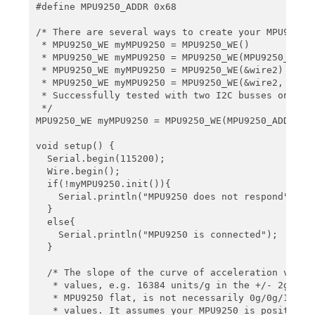
#define MPU9250_ADDR 0x68

/* There are several ways to create your MPU9250 o
 * MPU9250_WE myMPU9250 = MPU9250_WE()            
 * MPU9250_WE myMPU9250 = MPU9250_WE(MPU9250_ADDR)
 * MPU9250_WE myMPU9250 = MPU9250_WE(&wire2)      
 * MPU9250_WE myMPU9250 = MPU9250_WE(&wire2, MPU92
 * Successfully tested with two I2C busses on an E
 */

MPU9250_WE myMPU9250 = MPU9250_WE(MPU9250_ADDR);

void setup() {

  Serial.begin(115200);

  Wire.begin();

  if(!myMPU9250.init()){

    Serial.println("MPU9250 does not respond");

  }

  else{

    Serial.println("MPU9250 is connected");

  }

  /* The slope of the curve of acceleration vs mea
   * values, e.g. 16384 units/g in the +/- 2g rang
   * MPU9250 flat, is not necessarily 0g/0g/1g for
   * values. It assumes your MPU9250 is positioned