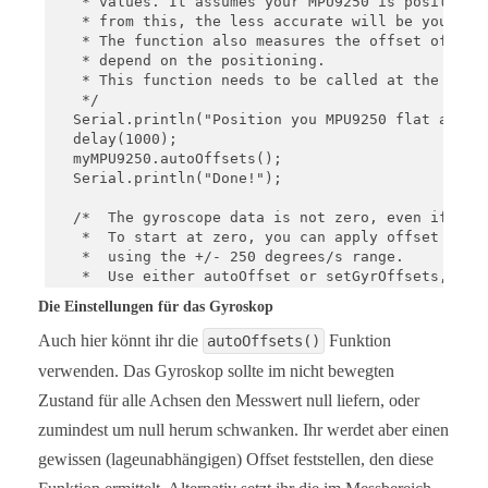
   * values. It assumes your MPU9250 is positioned
   * from this, the less accurate will be your res
   * The function also measures the offset of the 
   * depend on the positioning.

   * This function needs to be called at the begin
   */

  Serial.println("Position you MPU9250 flat and do
  delay(1000);

  myMPU9250.autoOffsets();

  Serial.println("Done!");

  /*  The gyroscope data is not zero, even if you 
   *  To start at zero, you can apply offset value
   *  using the +/- 250 degrees/s range. 

   *  Use either autoOffset or setGyrOffsets, not 
   */

Die Einstellungen für das Gyroskop
  //myMPU9250.setGyrOffsets(45.0, 145.0, -105.0);

Auch hier könnt ihr die
Funktion
autoOffsets()
 /*  You can enable or disable the digital low pas
verwenden. Das Gyroskop sollte im nicht bewegten
   *  need to select the bandwidth, which can be e
   *  but higher noise level. If DLPF is disabled,
Zustand für alle Achsen den Messwert null liefern, oder
   *  MPU9250_BW_WO_DLPF_3600 

zumindest um null herum schwanken. Ihr werdet aber einen
   *  MPU9250_BW_WO_DLPF_8800

   */

gewissen (lageunabhängigen) Offset feststellen, den diese
  myMPU9250.enableGyrDLPF();
