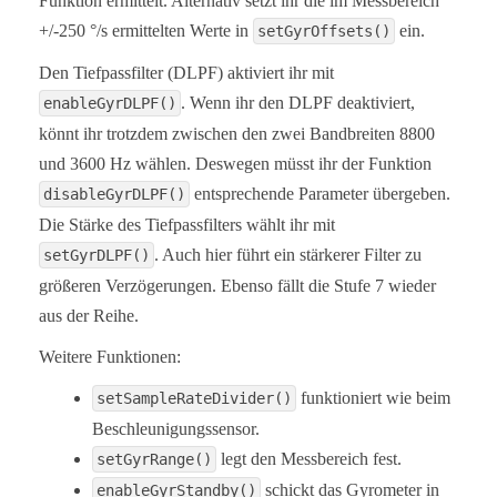
Funktion ermittelt. Alternativ setzt ihr die im Messbereich
  //myMPU9250.disableGyrDLPF(MPU9250_BW_WO_DLPF_88
+/-250 °/s ermittelten Werte in
ein.
setGyrOffsets()
  /*  Digital Low Pass Filter for the gyroscope mu
   *  MPU9250_DPLF_0, MPU9250_DPLF_2, ...... MPU92
Den Tiefpassfilter (DLPF) aktiviert ihr mit
   *  

. Wenn ihr den DLPF deaktiviert,
enableGyrDLPF()
   *  DLPF    Bandwidth [Hz]   Delay [ms]   Output
   *    0         250            0.97             
könnt ihr trotzdem zwischen den zwei Bandbreiten 8800
   *    1         184            2.9              
und 3600 Hz wählen. Deswegen müsst ihr der Funktion
   *    2          92            3.9              
   *    3          41            5.9              
entsprechende Parameter übergeben.
disableGyrDLPF()
   *    4          20            9.9              
Die Stärke des Tiefpassfilters wählt ihr mit
   *    5          10           17.85             
   *    6           5           33.48             
. Auch hier führt ein stärkerer Filter zu
setGyrDLPF()
   *    7        3600            0.17             
   *    

größeren Verzögerungen. Ebenso fällt die Stufe 7 wieder
   *    You achieve lowest noise using level 6  

aus der Reihe.
   */

  myMPU9250.setGyrDLPF(MPU9250_DLPF_6);

Weitere Funktionen:
  /*  Sample rate divider divides the output rate 
funktioniert wie beim
setSampleRateDivider()
   *  Sample rate = Internal sample rate / (1 + di
   *  It can only be applied if the corresponding 
Beschleunigungssensor.
   *  Divider is a number 0...255

legt den Messbereich fest.
setGyrRange()
   */

  myMPU9250.setSampleRateDivider(99);

schickt das Gyrometer in
enableGyrStandby()