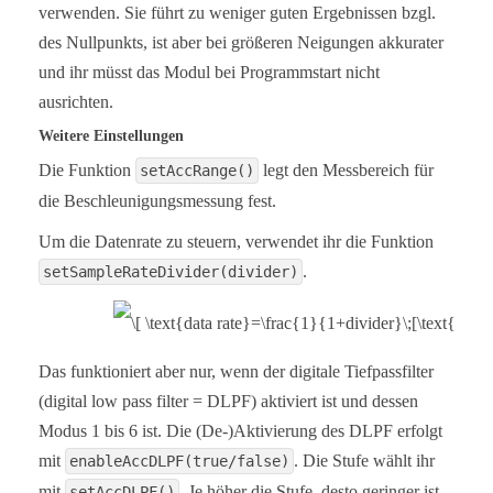
verwenden. Sie führt zu weniger guten Ergebnissen bzgl.
  /*  Set accelerometer output data rate in low po
   *   MPU9250_LP_ACC_ODR_0_24          0.24 Hz

des Nullpunkts, ist aber bei größeren Neigungen akkurater
   *   MPU9250_LP_ACC_ODR_0_49          0.49 Hz

und ihr müsst das Modul bei Programmstart nicht
   *   MPU9250_LP_ACC_ODR_0_98          0.98 Hz

   *   MPU9250_LP_ACC_ODR_1_95          1.95 Hz

ausrichten.
   *   MPU9250_LP_ACC_ODR_3_91          3.91 Hz

Weitere Einstellungen
   *   MPU9250_LP_ACC_ODR_7_81          7.81 Hz

   *   MPU9250_LP_ACC_ODR_15_63        15.63 Hz

Die Funktion
legt den Messbereich für
setAccRange()
   *   MPU9250_LP_ACC_ODR_31_25        31.25 Hz

   *   MPU9250_LP_ACC_ODR_62_5         62.5 Hz

die Beschleunigungsmessung fest.
   *   MPU9250_LP_ACC_ODR_125         125 Hz

   *   MPU9250_LP_ACC_ODR_250         250 Hz

Um die Datenrate zu steuern, verwendet ihr die Funktion
   *   MPU9250_LP_ACC_ODR_500         500 Hz

.
setSampleRateDivider(divider)
   */

  //myMPU9250.setLowPowerAccDataRate(MPU9250_LP_AC
  /* sleep() sends the MPU9250 to sleep or wakes i
   * Please note that the gyroscope needs 35 milli
Das funktioniert aber nur, wenn der digitale Tiefpassfilter
   */

  //myMPU9250.sleep(true);

(digital low pass filter = DLPF) aktiviert ist und dessen
Modus 1 bis 6 ist. Die (De-)Aktivierung des DLPF erfolgt
 /* If cycle is set, and standby or sleep are not 
   *  sleep and taking a sample at a rate determin
mit
. Die Stufe wählt ihr
enableAccDLPF(true/false)
   */

mit
. Je höher die Stufe, desto geringer ist
setAccDLPF()
  //myMPU9250.enableCycle(true);
