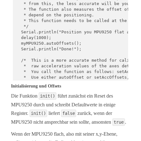
   * from this, the less accurate will be your res
   * The function also measures the offset of the 
   * depend on the positioning.

   * This function needs to be called at the begin
   */

  Serial.println("Position you MPU9250 flat and do
  delay(1000);

  myMPU9250.autoOffsets();

  Serial.println("Done!");

  /*  This is a more accurate method for calibrati
   *  raw acceleration values of the axes determin
   *  You call the function as follows: setAccOffs
   *  Use either autoOffset or setAccOffsets, not 
   */

Initialisierung und Offsets
  //myMPU9250.setAccOffsets(-14240.0, 18220.0, -17
Die Funktion
führt zunächst ein Reset des
init()
  /*  Sample rate divider divides the output rate 
MPU9250 durch und schreibt Defaultwerte in einige
   *  Sample rate = Internal sample rate / (1 + di
   *  It can only be applied if the corresponding 
Register.
liefert
zurück, wenn der
init()
false
   *  Divider is a number 0...255

MPU9250 nicht ansprechbar sein sollte, ansonsten
.
true
   */

  myMPU9250.setSampleRateDivider(5);

Wenn der MPU9250 flach, also mit seiner x,y-Ebene,
  /*  MPU9250_ACC_RANGE_2G      2 g   
