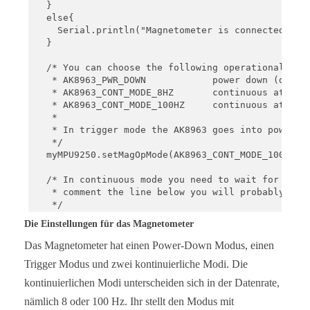
  }

  else{

    Serial.println("Magnetometer is connected");

  }

  /* You can choose the following operational mode
   * AK8963_PWR_DOWN            power down (defaul
   * AK8963_CONT_MODE_8HZ       continuous at 8Hz 
   * AK8963_CONT_MODE_100HZ     continuous at 100H
   * 

   * In trigger mode the AK8963 goes into power do
   */

  myMPU9250.setMagOpMode(AK8963_CONT_MODE_100HZ);

  /* In continuous mode you need to wait for the f
   * comment the line below you will probably obta
   */

  delay(200);

Die Einstellungen für das Magnetometer
}

Das Magnetometer hat einen Power-Down Modus, einen
void loop() {

Trigger Modus und zwei kontinuierliche Modi. Die
  xyzFloat magValue = myMPU9250.getMagValues(); //
kontinuierlichen Modi unterscheiden sich in der Datenrate,
  Serial.println("Magnetometer Data in µTesla: ");
nämlich 8 oder 100 Hz. Ihr stellt den Modus mit
  Serial.print(magValue.x);
