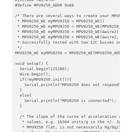
#define MPU9250_ADDR 0x68

/* There are several ways to create your MPU9250 o
 * MPU9250_WE myMPU9250 = MPU9250_WE()            
 * MPU9250_WE myMPU9250 = MPU9250_WE(MPU9250_ADDR)
 * MPU9250_WE myMPU9250 = MPU9250_WE(&wire2)      
 * MPU9250_WE myMPU9250 = MPU9250_WE(&wire2, MPU92
 * Successfully tested with two I2C busses on an E
 */

MPU9250_WE myMPU9250 = MPU9250_WE(MPU9250_ADDR);

void setup() {

  Serial.begin(115200);

  Wire.begin();

  if(!myMPU9250.init()){

    Serial.println("MPU9250 does not respond");

  }

  else{

    Serial.println("MPU9250 is connected");

  }

  /* The slope of the curve of acceleration vs mea
   * values, e.g. 16384 units/g in the +/- 2g rang
   * MPU9250 flat, is not necessarily 0g/0g/1g for