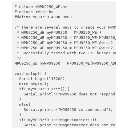
  Serial.print("   ");

#include <MPU9250_WE.h>

  Serial.println(corrGyrRaw.z);

#include <Wire.h>

#define MPU9250_ADDR 0x68

  Serial.println("Gyroscope Data in degrees/s (x,y
  Serial.print(gyr.x);

/* There are several ways to create your MPU9250 o
  Serial.print("   ");

 * MPU9250_WE myMPU9250 = MPU9250_WE()            
  Serial.print(gyr.y);

 * MPU9250_WE myMPU9250 = MPU9250_WE(MPU9250_ADDR)
  Serial.print("   ");

 * MPU9250_WE myMPU9250 = MPU9250_WE(&wire2)      
  Serial.println(gyr.z);

 * MPU9250_WE myMPU9250 = MPU9250_WE(&wire2, MPU92
 * Successfully tested with two I2C busses on an E
  Serial.println("********************************
 */

MPU9250_WE myMPU9250 = MPU9250_WE(MPU9250_ADDR);

  delay(1000);

}
void setup() {

  Serial.begin(115200);

  Wire.begin();

  if(!myMPU9250.init()){

    Serial.println("MPU9250 does not respond");

  }

  else{

    Serial.println("MPU9250 is connected");

  }

  if(!myMPU9250.initMagnetometer()){

    Serial.println("Magnetometer does not respond"