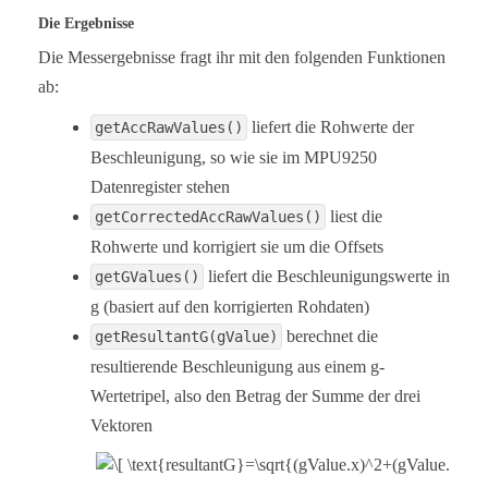
  Serial.print("   ");

  Serial.print(accRaw.y);

Die Ergebnisse
  Serial.print("   ");

Die Messergebnisse fragt ihr mit den folgenden Funktionen
  Serial.println(accRaw.z);

ab:
  Serial.println("Corrected ('calibrated') acceler
  Serial.print(accCorrRaw.x);

liefert die Rohwerte der
getAccRawValues()
  Serial.print("   ");

Beschleunigung, so wie sie im MPU9250
  Serial.print(accCorrRaw.y);

  Serial.print("   ");

Datenregister stehen
  Serial.println(accCorrRaw.z);

liest die
getCorrectedAccRawValues()
  Serial.println("g values (x,y,z):");

Rohwerte und korrigiert sie um die Offsets
  Serial.print(gValue.x);

liefert die Beschleunigungswerte in
getGValues()
  Serial.print("   ");

  Serial.print(gValue.y);

g (basiert auf den korrigierten Rohdaten)
  Serial.print("   ");

berechnet die
  Serial.println(gValue.z);

getResultantG(gValue)
resultierende Beschleunigung aus einem g-
  Serial.print("Resultant g: ");

  Serial.println(resultantG); // should always be 
Wertetripel, also den Betrag der Summe der drei
  Serial.println();

Vektoren
  delay(1000);

}