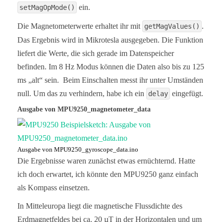
  Serial.print("   ");

ein.
setMagOpMode()
  Serial.print(magValue.y);

  Serial.print("   ");

Die Magnetometerwerte erhaltet ihr mit
.
getMagValues()
  Serial.println(magValue.z);

Das Ergebnis wird in Mikrotesla ausgegeben. Die Funktion
  delay(1000);

liefert die Werte, die sich gerade im Datenspeicher
}
befinden. Im 8 Hz Modus können die Daten also bis zu 125
ms „alt“ sein. Beim Einschalten messt ihr unter Umständen
null. Um das zu verhindern, habe ich ein
eingefügt.
delay
Ausgabe von MPU9250_magnetometer_data
Ausgabe von MPU9250_gyroscope_data.ino
Die Ergebnisse waren zunächst etwas ernüchternd. Hatte
ich doch erwartet, ich könnte den MPU9250 ganz einfach
als Kompass einsetzen.
In Mitteleuropa liegt die magnetische Flussdichte des
Erdmagnetfeldes bei ca. 20 µT in der Horizontalen und um