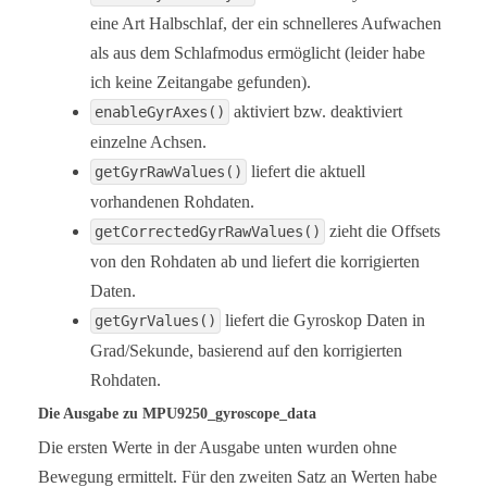
eine Art Halbschlaf, der ein schnelleres Aufwachen
  /*  MPU9250_GYRO_RANGE_250       250 degrees per
als aus dem Schlafmodus ermöglicht (leider habe
   *  MPU9250_GYRO_RANGE_500       500 degrees per
ich keine Zeitangabe gefunden).
   *  MPU9250_GYRO_RANGE_1000     1000 degrees per
   *  MPU9250_GYRO_RANGE_2000     2000 degrees per
aktiviert bzw. deaktiviert
enableGyrAxes()
   */

einzelne Achsen.
  myMPU9250.setGyrRange(MPU9250_GYRO_RANGE_250);

liefert die aktuell
getGyrRawValues()
  /* sleep() sends the MPU9250 to sleep or wakes i
vorhandenen Rohdaten.
   * Please note that the gyroscope needs 35 milli
   */

zieht die Offsets
getCorrectedGyrRawValues()
  //myMPU9250.sleep(true);

von den Rohdaten ab und liefert die korrigierten
  /* This is a low power standby mode for the gyro
Daten.
   * (see data sheet for further information)

   */

liefert die Gyroskop Daten in
getGyrValues()
  //myMPU9250.enableGyrStandby(true);

Grad/Sekunde, basierend auf den korrigierten
Rohdaten.
  /* You can enable or disable the axes for gyrosc
Die Ausgabe zu MPU9250_gyroscope_data
   * By default all axes are enabled. Parameters a
   * MPU9250_ENABLE_XYZ  //all axes are enabled (d
Die ersten Werte in der Ausgabe unten wurden ohne
   * MPU9250_ENABLE_XY0  // X, Y enabled, Z disabl
Bewegung ermittelt. Für den zweiten Satz an Werten habe
   * MPU9250_ENABLE_X0Z   
