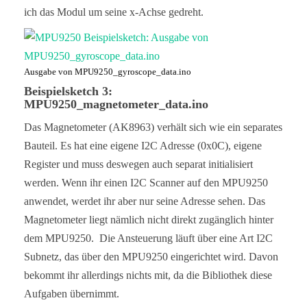
   * MPU9250_ENABLE_X00

ich das Modul um seine x-Achse gedreht.
   * MPU9250_ENABLE_0YZ

   * MPU9250_ENABLE_0Y0

   * MPU9250_ENABLE_00Z

   * MPU9250_ENABLE_000  // all axes disabled

   */

Ausgabe von MPU9250_gyroscope_data.ino
  //myMPU9250.enableGyrAxes(MPU9250_ENABLE_000);  
Beispielsketch 3:
}

MPU9250_magnetometer_data.ino
void loop() {

Das Magnetometer (AK8963) verhält sich wie ein separates
  xyzFloat gyrRaw = myMPU9250.getGyrRawValues();

  xyzFloat corrGyrRaw = myMPU9250.getCorrectedGyrR
Bauteil. Es hat eine eigene I2C Adresse (0x0C), eigene
  xyzFloat gyr = myMPU9250.getGyrValues();

Register und muss deswegen auch separat initialisiert
  Serial.println("Gyroscope raw values (x,y,z):");
werden. Wenn ihr einen I2C Scanner auf den MPU9250
  Serial.print(gyrRaw.x);

anwendet, werdet ihr aber nur seine Adresse sehen. Das
  Serial.print("   ");

  Serial.print(gyrRaw.y);

Magnetometer liegt nämlich nicht direkt zugänglich hinter
  Serial.print("   ");

dem MPU9250. Die Ansteuerung läuft über eine Art I2C
  Serial.println(gyrRaw.z);

Subnetz, das über den MPU9250 eingerichtet wird. Davon
  Serial.println("Corrected gyroscope raw values (
bekommt ihr allerdings nichts mit, da die Bibliothek diese
  Serial.print(corrGyrRaw.x);

  Serial.print("   ");

Aufgaben übernimmt.
  Serial.print(corrGyrRaw.y);
