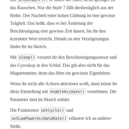
das Rauschen. Nur die Stufe 7 fällt diesbezüglich aus der
  /* You can enable or disable the axes for gyrome
Reihe. Der Nachteil einer hohen Glättung ist eine gewisse
   * By default all axes are enabled. Parameters a
   * MPU9250_ENABLE_XYZ  //all axes are enabled (d
Trägheit. Das heißt, dass es bei Änderung der
   * MPU9250_ENABLE_XY0  // X, Y enabled, Z disabl
Beschleunigung eine gewisse Zeit dauert, bis ihr den
   * MPU9250_ENABLE_X0Z   

   * MPU9250_ENABLE_X00

korrekten Wert erreicht. Details zu den Verzögerungen
   * MPU9250_ENABLE_0YZ

findet ihr im Sketch.
   * MPU9250_ENABLE_0Y0

   * MPU9250_ENABLE_00Z

Mit
versetzt ihr den Beschleunigungssensor und
   * MPU9250_ENABLE_000  // all axes disabled

sleep()
   */

das Gyroskop in den Schlaf. Das gilt aber nicht für das
  //myMPU9250.enableAccAxes(MPU9250_ENABLE_XYZ);

Magnetometer, denn das führt ein gewisses Eigenleben.
}

Wenn ihr nicht alle Achsen aktivieren wollt, dann könnt ihr
void loop() {

diese Einstellung mit
vornehmen. Die
enableAccAxes()
  xyzFloat accRaw = myMPU9250.getAccRawValues();

  xyzFloat accCorrRaw = myMPU9250.getCorrectedAccR
Parameter sind im Sketch erklärt.
  xyzFloat gValue = myMPU9250.getGValues();

  float resultantG = myMPU9250.getResultantG(gValu
Die Funktionen
und
setCycle()
erläutere ich an anderer
setLowPowerAccDataRate()
  Serial.println("Raw acceleration values (x,y,z):
  Serial.print(accRaw.x);

Stelle.