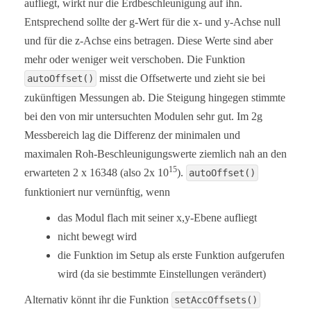
aufliegt, wirkt nur die Erdbeschleunigung auf ihn.
   *  MPU9250_ACC_RANGE_4G      4 g

Entsprechend sollte der g-Wert für die x- und y-Achse null
   *  MPU9250_ACC_RANGE_8G      8 g   

   *  MPU9250_ACC_RANGE_16G    16 g

und für die z-Achse eins betragen. Diese Werte sind aber
   */

mehr oder weniger weit verschoben. Die Funktion
  myMPU9250.setAccRange(MPU9250_ACC_RANGE_2G);

misst die Offsetwerte und zieht sie bei
autoOffset()
  /*  Enable/disable the digital low pass filter f
zukünftigen Messungen ab. Die Steigung hingegen stimmte
   *  If disabled the the bandwidth is 1.13 kHz, d
   */

bei den von mir untersuchten Modulen sehr gut. Im 2g
  myMPU9250.enableAccDLPF(true);

Messbereich lag die Differenz der minimalen und
  /*  Digital low pass filter (DLPF) for the accel
maximalen Roh-Beschleunigungswerte ziemlich nah an den
   *  MPU9250_DPLF_0, MPU9250_DPLF_2, ...... MPU92
15
erwarteten 2 x 16348 (also 2x 10
   *   DLPF     Bandwidth [Hz]      Delay [ms]    
).
autoOffset()
   *     0           460               1.94       
funktioniert nur vernünftig, wenn
   *     1           184               5.80       
   *     2            92               7.80       
das Modul flach mit seiner x,y-Ebene aufliegt
   *     3            41              11.80       
   *     4            20              19.80       
nicht bewegt wird
   *     5            10              35.70       
die Funktion im Setup als erste Funktion aufgerufen
   *     6             5              66.96       
   *     7           460               1.94       
wird (da sie bestimmte Einstellungen verändert)
   */

  myMPU9250.setAccDLPF(MPU9250_DLPF_6);

Alternativ könnt ihr die Funktion
setAccOffsets()