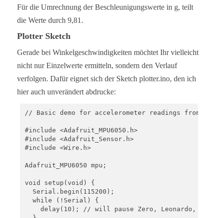
  mpu.setFilterBandwidth(MPU6050_BAND_21_HZ);

Für die Umrechnung der Beschleunigungswerte in g, teilt
  Serial.print("Filter bandwidth set to: ");

die Werte durch 9,81.
  switch (mpu.getFilterBandwidth()) {

  case MPU6050_BAND_260_HZ:

Plotter Sketch
    Serial.println("260 Hz");

    break;

Gerade bei Winkelgeschwindigkeiten möchtet Ihr vielleicht
  case MPU6050_BAND_184_HZ:

nicht nur Einzelwerte ermitteln, sondern den Verlauf
    Serial.println("184 Hz");

    break;

verfolgen. Dafür eignet sich der Sketch plotter.ino, den ich
  case MPU6050_BAND_94_HZ:

hier auch unverändert abdrucke:
    Serial.println("94 Hz");

    break;

  case MPU6050_BAND_44_HZ:

// Basic demo for accelerometer readings from Adaf
    Serial.println("44 Hz");

    break;

#include <Adafruit_MPU6050.h>

  case MPU6050_BAND_21_HZ:

#include <Adafruit_Sensor.h>

    Serial.println("21 Hz");

#include <Wire.h>

    break;

  case MPU6050_BAND_10_HZ:

Adafruit_MPU6050 mpu;

    Serial.println("10 Hz");

    break;

void setup(void) {

  case MPU6050_BAND_5_HZ:

  Serial.begin(115200);

    Serial.println("5 Hz");

  while (!Serial) {

    break;

    delay(10); // will pause Zero, Leonardo, etc u
  }

  }
