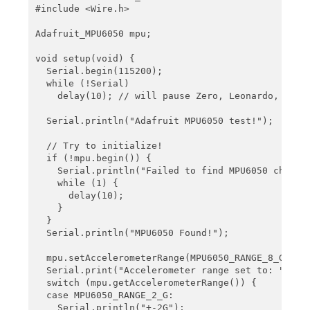
#include <Wire.h>

Adafruit_MPU6050 mpu;

void setup(void) {

  Serial.begin(115200);

  while (!Serial)

    delay(10); // will pause Zero, Leonardo, etc u
  Serial.println("Adafruit MPU6050 test!");

  // Try to initialize!

  if (!mpu.begin()) {

    Serial.println("Failed to find MPU6050 chip");
    while (1) {

      delay(10);

    }

  }

  Serial.println("MPU6050 Found!");

  mpu.setAccelerometerRange(MPU6050_RANGE_8_G);

  Serial.print("Accelerometer range set to: ");

  switch (mpu.getAccelerometerRange()) {

  case MPU6050_RANGE_2_G:

    Serial.println("+-2G");
