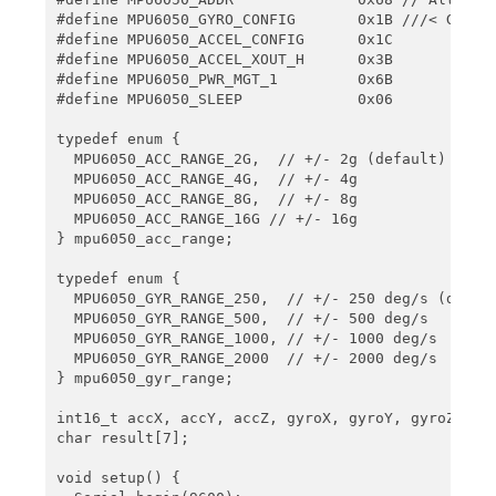
#define MPU6050_GYRO_CONFIG       0x1B ///< Gyro s
#define MPU6050_ACCEL_CONFIG      0x1C

#define MPU6050_ACCEL_XOUT_H      0x3B

#define MPU6050_PWR_MGT_1         0x6B

#define MPU6050_SLEEP             0x06

typedef enum {

  MPU6050_ACC_RANGE_2G,  // +/- 2g (default)

  MPU6050_ACC_RANGE_4G,  // +/- 4g

  MPU6050_ACC_RANGE_8G,  // +/- 8g

  MPU6050_ACC_RANGE_16G // +/- 16g

} mpu6050_acc_range;

typedef enum {

  MPU6050_GYR_RANGE_250,  // +/- 250 deg/s (defaul
  MPU6050_GYR_RANGE_500,  // +/- 500 deg/s

  MPU6050_GYR_RANGE_1000, // +/- 1000 deg/s

  MPU6050_GYR_RANGE_2000  // +/- 2000 deg/s

} mpu6050_gyr_range;

int16_t accX, accY, accZ, gyroX, gyroY, gyroZ, tRa
char result[7];

void setup() {
