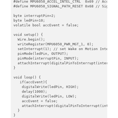
#define MPU6050_ACCEL_INTEL_CTRL  0x69 // Accelara
#define MPU6050_SIGNAL_PATH_RESET 0x68 // Signal P
byte interruptPin=2;

byte ledPin=10;

volatile bool accEvent = false;

void setup() {

  Wire.begin();

  writeRegister(MPU6050_PWR_MGT_1, 0);

  setInterrupt(1); // set Wake on Motion Interrupt
  pinMode(ledPin, OUTPUT);

  pinMode(interruptPin, INPUT);

  attachInterrupt(digitalPinToInterrupt(interruptP
}

void loop() {

   if(accEvent){

    digitalWrite(ledPin, HIGH);

    delay(1000);

    digitalWrite(ledPin, LOW);

    accEvent = false;

    attachInterrupt(digitalPinToInterrupt(interrup
  }

}
