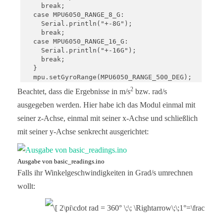
    break;

  case MPU6050_RANGE_8_G:

    Serial.println("+-8G");

    break;

  case MPU6050_RANGE_16_G:

    Serial.println("+-16G");

    break;

  }

  mpu.setGyroRange(MPU6050_RANGE_500_DEG);

  Serial.print("Gyro range set to: ");

2
Beachtet, dass die Ergebnisse in m/s
bzw. rad/s
  switch (mpu.getGyroRange()) {

  case MPU6050_RANGE_250_DEG:

ausgegeben werden. Hier habe ich das Modul einmal mit
    Serial.println("+- 250 deg/s");

seiner z-Achse, einmal mit seiner x-Achse und schließlich
    break;

  case MPU6050_RANGE_500_DEG:

mit seiner y-Achse senkrecht ausgerichtet:
    Serial.println("+- 500 deg/s");

    break;

  case MPU6050_RANGE_1000_DEG:

Ausgabe von basic_readings.ino
    Serial.println("+- 1000 deg/s");

Falls ihr Winkelgeschwindigkeiten in Grad/s umrechnen
    break;

  case MPU6050_RANGE_2000_DEG:

wollt:
    Serial.println("+- 2000 deg/s");

    break;

  }
