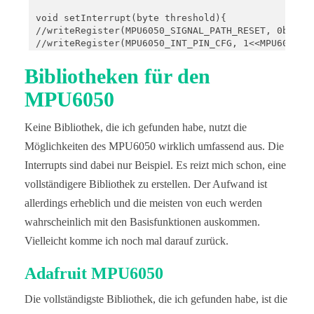
void setInterrupt(byte threshold){

//writeRegister(MPU6050_SIGNAL_PATH_RESET, 0b00000
//writeRegister(MPU6050_INT_PIN_CFG, 1<<MPU6050_AC
  writeRegister(MPU6050_ACCEL_CONFIG, 0b00000001);
  writeRegister(MPU6050_WOM_THR, threshold); 

Bibliotheken für den
  writeRegister(MPU6050_MOT_DUR, 0b00000001);  // 
MPU6050
//writeRegister(MPU6050_ACCEL_INTEL_CTRL, 0x15);  
  writeRegister(MPU6050_INT_ENABLE, 1<<MPU6050_WOM
}

Keine Bibliothek, die ich gefunden habe, nutzt die
void writeRegister(uint16_t reg, byte value){

Möglichkeiten des MPU6050 wirklich umfassend aus. Die
  Wire.beginTransmission(MPU6050_ADDR);

Interrupts sind dabei nur Beispiel. Es reizt mich schon, eine
  Wire.write(reg);

  Wire.write(value);

vollständigere Bibliothek zu erstellen. Der Aufwand ist
  Wire.endTransmission();

allerdings erheblich und die meisten von euch werden
}

wahrscheinlich mit den Basisfunktionen auskommen.
void motion(){

Vielleicht komme ich noch mal darauf zurück.
  accEvent = true;

  detachInterrupt(digitalPinToInterrupt(interruptP
Adafruit MPU6050
}
Die vollständigste Bibliothek, die ich gefunden habe, ist die