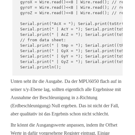
  gyroX = Wire.read()<<8 | Wire.read(); // reading
  gyroY = Wire.read()<<8 | Wire.read(); // reading
  gyroZ = Wire.read()<<8 | Wire.read(); // reading
  Serial.print("AcX = "); Serial.print(toStr(accX)
  Serial.print(" | AcY = "); Serial.print(toStr(ac
  Serial.print(" | AcZ = "); Serial.print(toStr(ac
  // from data sheet:

  Serial.print(" | tmp = "); Serial.print((tRaw + 
  Serial.print(" | GyX = "); Serial.print(toStr(gy
  Serial.print(" | GyY = "); Serial.print(toStr(gy
  Serial.print(" | GyZ = "); Serial.print(toStr(gy
  Serial.println();

  delay(1000);

Unten seht ihr die Ausgabe. Da der MPU6050 flach auf in
}

seiner x/y-Ebene lag, sollten eigentlich alle Ergebnisse mit
char* toStr(int16_t character) { // converts int16
Ausnahme der Beschleunigung in z-Richtung
  sprintf(result, "%6d", character);

  return result;

(Erdbeschleunigung) Null ergeben. Das ist nicht der Fall,
}
aber qualitativ ist das Ergebnis schon nicht schlecht.
Ihr könnt die Ausgangswerte anpassen, indem ihr Offset
Werte in dafür vorgesehene Register eintragt. Einige