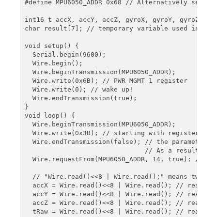
#define MPU6050_ADDR 0x68 // Alternatively set AD0
int16_t accX, accY, accZ, gyroX, gyroY, gyroZ, tRa
char result[7]; // temporary variable used in conv
void setup() {

  Serial.begin(9600);

  Wire.begin();

  Wire.beginTransmission(MPU6050_ADDR);

  Wire.write(0x6B); // PWR_MGMT_1 register

  Wire.write(0); // wake up!

  Wire.endTransmission(true);

}

void loop() {

  Wire.beginTransmission(MPU6050_ADDR);

  Wire.write(0x3B); // starting with register 0x3B
  Wire.endTransmission(false); // the parameter in
                               // As a result, the
  Wire.requestFrom(MPU6050_ADDR, 14, true); // req
  // "Wire.read()<<8 | Wire.read();" means two reg
  accX = Wire.read()<<8 | Wire.read(); // reading 
  accY = Wire.read()<<8 | Wire.read(); // reading 
  accZ = Wire.read()<<8 | Wire.read(); // reading 
  tRaw = Wire.read()<<8 | Wire.read(); // reading 