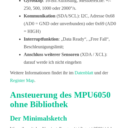
Gyroskop
: 16-Bit Auflösung, Messbereiche: +/-
250, 500, 1000 oder 2000°/s.
Kommunikation
(SDA/SCL): I2C, Adresse 0x68
(AD0 = GND oder unverbunden) oder 0x69 (AD0
= HIGH)
Interruptfunktion
: „Data Ready“, „Free Fall“,
Beschleunigungslimit;
Anschluss weiterer Sensoren
(XDA / XCL):
darauf werde ich nicht eingehen
Weitere Informationen findet ihr im
Datenblatt
und der
Register Map
.
Ansteuerung des MPU6050
ohne Bibliothek
Der Minimalsketch