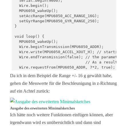
  Serial.begin(9600);

  Wire.begin();

  MPU6050_wakeUp();

  setAccRange(MPU6050_ACC_RANGE_16G);

  setGyrRange(MPU6050_GYR_RANGE_250);

}

void loop() {

  MPU6050_wakeUp();

  Wire.beginTransmission(MPU6050_ADDR);

  Wire.write(MPU6050_ACCEL_XOUT_H); // starting wi
  Wire.endTransmission(false); // the parameter in
                               // As a result, the
  Wire.requestFrom(MPU6050_ADDR, 7*2, true); // re
Da ich in dem Beispiel die Range +/- 16 g gewählt habe,
  // "Wire.read()<<8 | Wire.read();" means two reg
  accX = Wire.read()<<8 | Wire.read(); // reading 
gehen die Messwerte für die Beschleunigung in z-Richtung
  accY = Wire.read()<<8 | Wire.read(); // reading 
auf ein Achtel zurück:
  accZ = Wire.read()<<8 | Wire.read(); // reading 
  tRaw = Wire.read()<<8 | Wire.read(); // reading 
  gyroX = Wire.read()<<8 | Wire.read(); // reading
Ausgabe des erweiterten Minimalsketches
  gyroY = Wire.read()<<8 | Wire.read(); // reading
  gyroZ = Wire.read()<<8 | Wire.read(); // reading
Ich hätte noch weitere Funktionen einfügen können, aber
  MPU6050_sleep();

irgendwann wird es unübersichtlich und dann sind