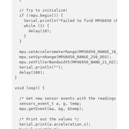
  Serial.println("");

  // Try to initialize!

  delay(100);

  if (!mpu.begin()) {

}

    Serial.println("Failed to find MPU6050 chip");
    while (1) {

void loop() {

      delay(10);

    }

  /* Get new sensor events with the readings */

  }

  sensors_event_t a, g, temp;

  mpu.getEvent(&a, &g, &temp);

  mpu.setAccelerometerRange(MPU6050_RANGE_16_G);

  mpu.setGyroRange(MPU6050_RANGE_250_DEG);

  /* Print out the values */

  mpu.setFilterBandwidth(MPU6050_BAND_21_HZ);

  Serial.print("Acceleration X: ");

  Serial.println("");

  Serial.print(a.acceleration.x);

  delay(100);

  Serial.print(", Y: ");

}

  Serial.print(a.acceleration.y);

  Serial.print(", Z: ");

void loop() {

  Serial.print(a.acceleration.z);

  Serial.println(" m/s^2");

  /* Get new sensor events with the readings */

  sensors_event_t a, g, temp;

  Serial.print("Rotation X: ");

  mpu.getEvent(&a, &g, &temp);

  Serial.print(g.gyro.x);

  Serial.print(", Y: ");

  /* Print out the values */

  Serial.print(g.gyro.y);

  Serial.print(a.acceleration.x);

  Serial.print(", Z: ");
