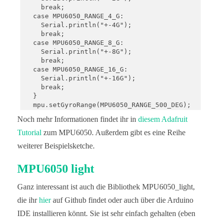
    break;

  case MPU6050_RANGE_4_G:

    Serial.println("+-4G");

    break;

  case MPU6050_RANGE_8_G:

    Serial.println("+-8G");

    break;

  case MPU6050_RANGE_16_G:

    Serial.println("+-16G");

    break;

  }

  mpu.setGyroRange(MPU6050_RANGE_500_DEG);

  Serial.print("Gyro range set to: ");

Noch mehr Informationen findet ihr in
diesem Adafruit
  switch (mpu.getGyroRange()) {

  case MPU6050_RANGE_250_DEG:

Tutorial
zum MPU6050. Außerdem gibt es eine Reihe
    Serial.println("+- 250 deg/s");

weiterer Beispielsketche.
    break;

  case MPU6050_RANGE_500_DEG:

MPU6050 light
    Serial.println("+- 500 deg/s");

    break;

  case MPU6050_RANGE_1000_DEG:

Ganz interessant ist auch die Bibliothek MPU6050_light,
    Serial.println("+- 1000 deg/s");

die ihr
hier
auf Github findet oder auch über die Arduino
    break;

  case MPU6050_RANGE_2000_DEG:

IDE installieren könnt. Sie ist sehr einfach gehalten (eben
    Serial.println("+- 2000 deg/s");
