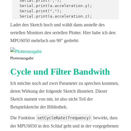
  Serial.print(",");

  Serial.print(g.gyro.z);

  Serial.print(a.acceleration.y);

  Serial.println(" rad/s");

  Serial.print(",");

  Serial.print(a.acceleration.z);

  Serial.print("Temperature: ");

  Serial.print(", ");

Ladet den Sketch hoch und wählt dann anstelle des
  Serial.print(temp.temperature);

  Serial.print(g.gyro.x);

  Serial.println(" degC");

  Serial.print(",");

seriellen Monitors den seriellen Plotter. Hier habe ich den
  Serial.print(g.gyro.y);

MPU6050 mehrfach um 90° gedreht:
  Serial.println("");

  Serial.print(",");

  delay(500);

  Serial.print(g.gyro.z);

}
  Serial.println("");

Plotterausgabe
  delay(10);

Cycle und Filter Bandwith
}
Ich möchte noch auf zwei Parameter zu sprechen kommen,
deren Wirkung der folgende Sketch illustriert. Dieser
Sketch stammt von mir, ist also nicht Teil der
Beispielsketche der Bibliothek.
Die Funktion
bewirkt, dass
setCycleRate(frequency)
der MPU6050 in den Schlaf geht und in der vorgegebenen