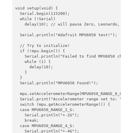
void setup(void) {

  Serial.begin(115200);

  while (!Serial)

    delay(10); // will pause Zero, Leonardo, etc u
  Serial.println("Adafruit MPU6050 test!");

  // Try to initialize!

  if (!mpu.begin()) {

    Serial.println("Failed to find MPU6050 chip");
    while (1) {

      delay(10);

    }

  }

  Serial.println("MPU6050 Found!");

  mpu.setAccelerometerRange(MPU6050_RANGE_8_G);

  Serial.print("Accelerometer range set to: ");

  switch (mpu.getAccelerometerRange()) {

  case MPU6050_RANGE_2_G:

    Serial.println("+-2G");

    break;

  case MPU6050_RANGE_4_G:

    Serial.println("+-4G");
