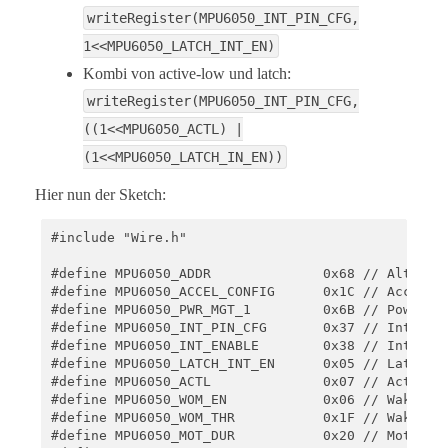
writeRegister(MPU6050_INT_PIN_CFG,
1<<MPU6050_LATCH_INT_EN)
Kombi von active-low und latch:
writeRegister(MPU6050_INT_PIN_CFG,
((1<<MPU6050_ACTL) |
(1<<MPU6050_LATCH_IN_EN))
Hier nun der Sketch:
#include "Wire.h" 

#define MPU6050_ADDR              0x68 // Alternat
#define MPU6050_ACCEL_CONFIG      0x1C // Accelero
#define MPU6050_PWR_MGT_1         0x6B // Power Ma
#define MPU6050_INT_PIN_CFG       0x37 // Interrup
#define MPU6050_INT_ENABLE        0x38 // Interrup
#define MPU6050_LATCH_INT_EN      0x05 // Latch En
#define MPU6050_ACTL              0x07 // Active-L
#define MPU6050_WOM_EN            0x06 // Wake on 
#define MPU6050_WOM_THR           0x1F // Wake on 
#define MPU6050_MOT_DUR           0x20 // Motion D