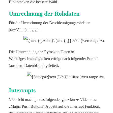
  // print out data

Bibliotheken die bessere Wahl.
  Serial.print("AcX = "); Serial.print(toStr(accX)
  Serial.print(" | AcY = "); Serial.print(toStr(ac
Umrechnung der Rohdaten
  Serial.print(" | AcZ = "); Serial.print(toStr(ac
  // the following equation was taken from the doc
Für die Umrechnung der Beschleunigungsrohdaten
  Serial.print(" | tmp = "); Serial.print((tRaw + 
  Serial.print(" | GyX = "); Serial.print(toStr(gy
(rawValue) in g gilt:
  Serial.print(" | GyY = "); Serial.print(toStr(gy
  Serial.print(" | GyZ = "); Serial.print(toStr(gy
  Serial.println();

  delay(1000);

Die Umrechnung der Gyroskop Daten in
}

Winkelgeschwindigkeiten erfolgt nach folgender Formel
char* toStr(int16_t i) { // int16 to string plus o
(aus dem Datenblatt abgeleitet):
  sprintf(result, "%6d", i);

  return result;

}

void setAccRange(mpu6050_acc_range range){

Interrupts
  writeRegister(MPU6050_ACCEL_CONFIG, range<<3);

}

Vielleicht macht ja das folgende, ganz kurze Video des
void setGyrRange(mpu6050_gyr_range range){

„Magic Push Buttons“ Appetit auf die Interrupt Funktion,
  writeRegister(MPU6050_GYRO_CONFIG, range<<3);
