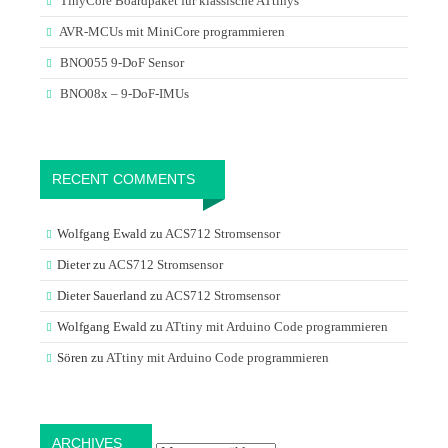
TinyCore Boardpaket für klassische ATtinys
AVR-MCUs mit MiniCore programmieren
BNO055 9-DoF Sensor
BNO08x – 9-DoF-IMUs
RECENT COMMENTS
Wolfgang Ewald
zu
ACS712 Stromsensor
Dieter
zu
ACS712 Stromsensor
Dieter Sauerland
zu
ACS712 Stromsensor
Wolfgang Ewald
zu
ATtiny mit Arduino Code programmieren
Sören
zu
ATtiny mit Arduino Code programmieren
Archives
ARCHIVES