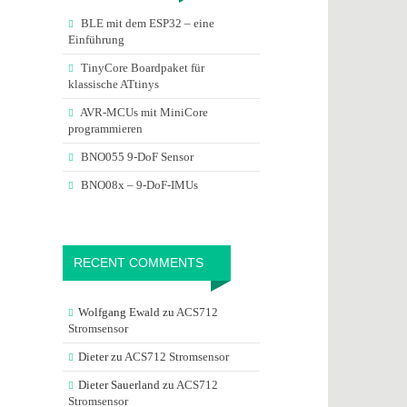
BLE mit dem ESP32 – eine
Einführung
TinyCore Boardpaket für
klassische ATtinys
AVR-MCUs mit MiniCore
programmieren
BNO055 9-DoF Sensor
BNO08x – 9-DoF-IMUs
RECENT COMMENTS
Wolfgang Ewald
zu
ACS712
Stromsensor
Dieter
zu
ACS712 Stromsensor
Dieter Sauerland
zu
ACS712
Stromsensor