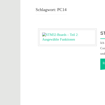
Schlagwort:
PC14
ST
Ich
Cor
und
R