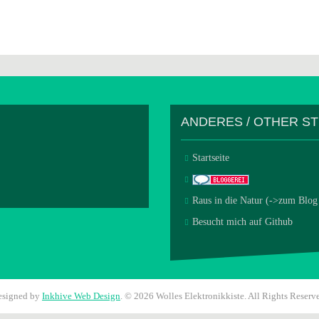
ANDERES / OTHER S
Startseite
Raus in die Natur (->zum Blog
Besucht mich auf Github
esigned by
Inkhive Web Design
.
© 2026 Wolles Elektronikkiste. All Rights Reserv