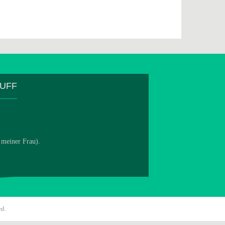
TUFF
 meiner Frau).
ed.