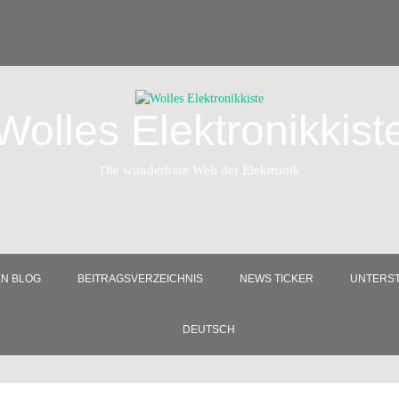
Wolles Elektronikkist
Die wunderbare Welt der Elektronik
EN BLOG
BEITRAGSVERZEICHNIS
NEWS TICKER
UNTERST
DEUTSCH